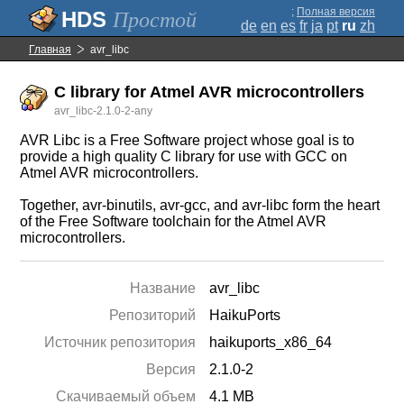
;
Полная версия
Простой
de
en
es
fr
ja
pt
ru
zh
Главная
avr_libc
C library for Atmel AVR microcontrollers
avr_libc-2.1.0-2-any
AVR Libc is a Free Software project whose goal is to
provide a high quality C library for use with GCC on
Atmel AVR microcontrollers.
Together, avr-binutils, avr-gcc, and avr-libc form the heart
of the Free Software toolchain for the Atmel AVR
microcontrollers.
Название
avr_libc
Репозиторий
HaikuPorts
Источник репозитория
haikuports_x86_64
Версия
2.1.0-2
Скачиваемый объем
4.1 MB