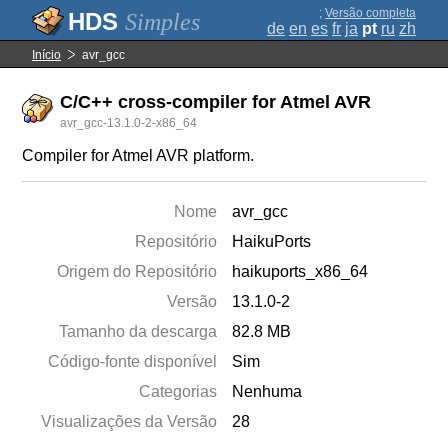
;
Versão completa
Simples
de
en
es
fr
ja
pt
ru
zh
Início
avr_gcc
C/C++ cross-compiler for Atmel AVR
avr_gcc-13.1.0-2-x86_64
Compiler for Atmel AVR platform.
Nome
avr_gcc
Repositório
HaikuPorts
Origem do Repositório
haikuports_x86_64
Versão
13.1.0-2
Tamanho da descarga
82.8 MB
Código-fonte disponível
Sim
Categorias
Nenhuma
Visualizações da Versão
28