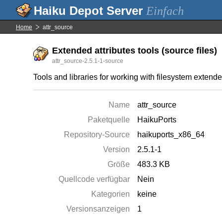
Einfach
Home
attr_source
Extended attributes tools (source files)
attr_source-2.5.1-1-source
Tools and libraries for working with filesystem extended
Name
attr_source
Paketquelle
HaikuPorts
Repository-Source
haikuports_x86_64
Version
2.5.1-1
Größe
483.3 KB
Quellcode verfügbar
Nein
Kategorien
keine
Versionsanzeigen
1