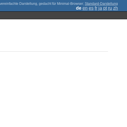
;
Standard-Darstellung
de
en
es
fr
ja
pt
ru
zh