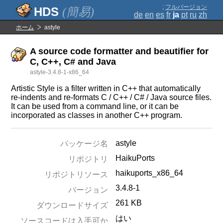
;
フルバージョン
(簡易)
de
en
es
fr
ja
pt
ru
zh
ホーム
astyle
A source code formatter and beautifier for
C, C++, C# and Java
astyle-3.4.8-1-x86_64
Artistic Style is a filter written in C++ that automatically
re-indents and re-formats C / C++ / C# / Java source files.
It can be used from a command line, or it can be
incorporated as classes in another C++ program.
astyle
パッケージ名
HaikuPorts
リポジトリ
haikuports_x86_64
リポジトリソース
3.4.8-1
バージョン
261 KB
ダウンロードサイズ
はい
ソースコードは入手可か