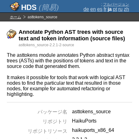
;
フルバージョン
(簡易)
de
en
es
fr
ja
pt
ru
zh
ホーム
asttokens_source
Annotate Python AST trees with source
text and token information (source files)
asttokens_source-2.2.1-2-source
The asttokens module annotates Python abstract syntax
trees (ASTs) with the positions of tokens and text in the
source code that generated them.
It makes it possible for tools that work with logical AST
nodes to find the particular text that resulted in those
nodes, for example for automated refactoring or
highlighting.
asttokens_source
パッケージ名
HaikuPorts
リポジトリ
haikuports_x86_64
リポジトリソース