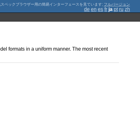
;
フルバージョン
de
en
es
fr
ja
pt
ru
zh
del formats in a uniform manner. The most recent