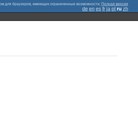
;
Полная версия
de
en
es
fr
ja
pt
ru
zh