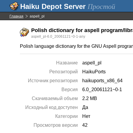
Простой
Главная
aspell_pl
Polish dictionary for aspell program/lib
aspell_pl-6.0_20061121~0-1-any
Polish language dictionary for the GNU Aspell progra
Название
aspell_pl
Репозиторий
HaikuPorts
Источник репозитория
haikuports_x86_64
Версия
6.0_20061121~0-1
Скачиваемый объем
2.2 MB
Исходный код доступен
Да
Категории
Нет
Просмотров версии
42