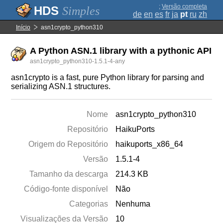
;
Versão completa
Simples
de
en
es
fr
ja
pt
ru
zh
Início
asn1crypto_python310
A Python ASN.1 library with a pythonic API
asn1crypto_python310-1.5.1-4-any
asn1crypto is a fast, pure Python library for parsing and
serializing ASN.1 structures.
Nome
asn1crypto_python310
Repositório
HaikuPorts
Origem do Repositório
haikuports_x86_64
Versão
1.5.1-4
Tamanho da descarga
214.3 KB
Código-fonte disponível
Não
Categorias
Nenhuma
Visualizações da Versão
10