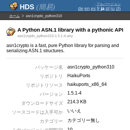
;
フルバージョン
(簡易)
de
en
es
fr
ja
pt
ru
zh
ホーム
asn1crypto_python310
A Python ASN.1 library with a pythonic API
asn1crypto_python310-1.5.1-4-any
asn1crypto is a fast, pure Python library for parsing and
serializing ASN.1 structures.
asn1crypto_python310
パッケージ名
HaikuPorts
リポジトリ
haikuports_x86_64
リポジトリソース
1.5.1-4
バージョン
214.3 KB
ダウンロードサイズ
いいえ
ソースコードは入手可か
カテゴリー無し
カテゴリー
10