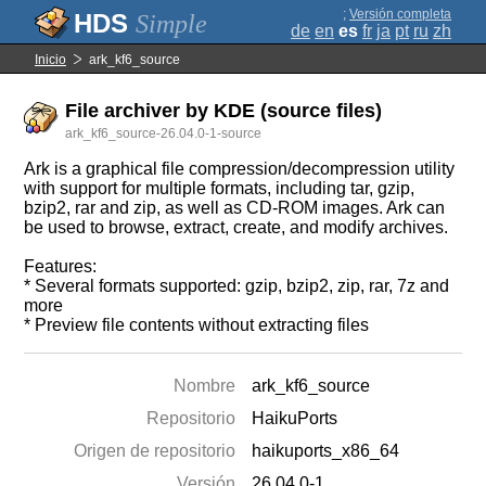
;
Versión completa
Simple
de
en
es
fr
ja
pt
ru
zh
Inicio
ark_kf6_source
File archiver by KDE (source files)
ark_kf6_source-26.04.0-1-source
Ark is a graphical file compression/decompression utility
with support for multiple formats, including tar, gzip,
bzip2, rar and zip, as well as CD-ROM images. Ark can
be used to browse, extract, create, and modify archives.
Features:
* Several formats supported: gzip, bzip2, zip, rar, 7z and
more
* Preview file contents without extracting files
Nombre
ark_kf6_source
Repositorio
HaikuPorts
Origen de repositorio
haikuports_x86_64
Versión
26.04.0-1