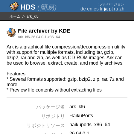
;
フルバージョン
(簡易)
de
en
es
fr
ja
pt
ru
zh
ホーム
ark_kf6
File archiver by KDE
ark_kf6-26.04.0-1-x86_64
Ark is a graphical file compression/decompression utility
with support for multiple formats, including tar, gzip,
bzip2, rar and zip, as well as CD-ROM images. Ark can
be used to browse, extract, create, and modify archives.
Features:
* Several formats supported: gzip, bzip2, zip, rar, 7z and
more
* Preview file contents without extracting files
ark_kf6
パッケージ名
HaikuPorts
リポジトリ
haikuports_x86_64
リポジトリソース
26.04.0-1