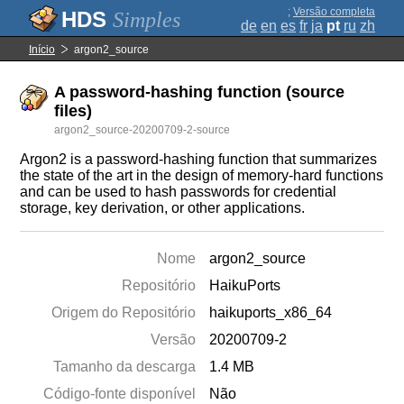
;
Versão completa
Simples
de
en
es
fr
ja
pt
ru
zh
Início
argon2_source
A password-hashing function (source
files)
argon2_source-20200709-2-source
Argon2 is a password-hashing function that summarizes
the state of the art in the design of memory-hard functions
and can be used to hash passwords for credential
storage, key derivation, or other applications.
Nome
argon2_source
Repositório
HaikuPorts
Origem do Repositório
haikuports_x86_64
Versão
20200709-2
Tamanho da descarga
1.4 MB
Código-fonte disponível
Não