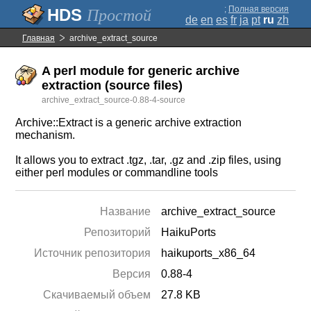
;
Полная версия
Простой
de
en
es
fr
ja
pt
ru
zh
Главная
archive_extract_source
A perl module for generic archive
extraction (source files)
archive_extract_source-0.88-4-source
Archive::Extract is a generic archive extraction
mechanism.
It allows you to extract .tgz, .tar, .gz and .zip files, using
either perl modules or commandline tools
Название
archive_extract_source
Репозиторий
HaikuPorts
Источник репозитория
haikuports_x86_64
Версия
0.88-4
Скачиваемый объем
27.8 KB