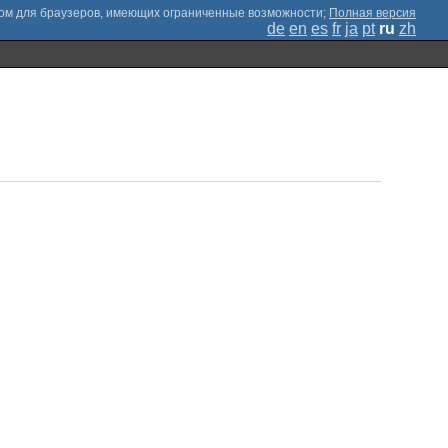
;
Полная версия
de
en
es
fr
ja
pt
ru
zh