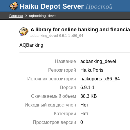
Простой
Главная
aqbanking_devel
A library for online banking and financia
aqbanking_devel-6.9.1-1-x86_64
AQBanking
Название
aqbanking_devel
Репозиторий
HaikuPorts
Источник репозитория
haikuports_x86_64
Версия
6.9.1-1
Скачиваемый объем
38.3 KB
Исходный код доступен
Нет
Категории
Нет
Просмотров версии
0