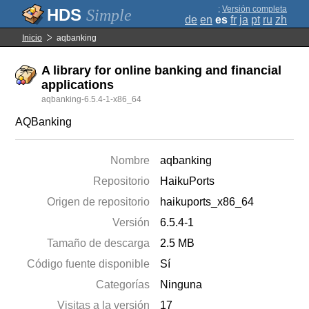
;
Versión completa
Simple
de
en
es
fr
ja
pt
ru
zh
Inicio
aqbanking
A library for online banking and financial
applications
aqbanking-6.5.4-1-x86_64
AQBanking
Nombre
aqbanking
Repositorio
HaikuPorts
Origen de repositorio
haikuports_x86_64
Versión
6.5.4-1
Tamaño de descarga
2.5 MB
Código fuente disponible
Sí
Categorías
Ninguna
Visitas a la versión
17