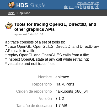
;
Versión completa
Simple
de
en
es
fr
ja
pt
ru
zh
Inicio
apitrace
Tools for tracing OpenGL, Direct3D, and
other graphics APIs
apitrace-7.1-2-x86_64
apitrace consists of a set of tools to:
* trace OpenGL, OpenGL ES, Direct3D, and DirectDraw
APIs calls to a file;
* replay OpenGL and OpenGL ES calls from a file;
* inspect OpenGL state at any call while retracing;
* visualize and edit trace files.
Nombre
apitrace
Repositorio
HaikuPorts
Origen de repositorio
haikuports_x86_64
Versión
7.1-2
Tamaño de descarga
1.7 MB