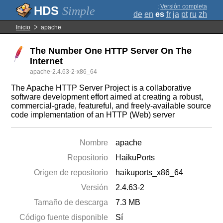
;
Versión completa
Simple
de
en
es
fr
ja
pt
ru
zh
Inicio
apache
The Number One HTTP Server On The
Internet
apache-2.4.63-2-x86_64
The Apache HTTP Server Project is a collaborative
software development effort aimed at creating a robust,
commercial-grade, featureful, and freely-available source
code implementation of an HTTP (Web) server
Nombre
apache
Repositorio
HaikuPorts
Origen de repositorio
haikuports_x86_64
Versión
2.4.63-2
Tamaño de descarga
7.3 MB
Código fuente disponible
Sí