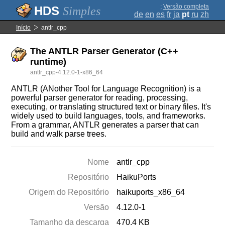
;
Versão completa
Simples
de
en
es
fr
ja
pt
ru
zh
Início
antlr_cpp
The ANTLR Parser Generator (C++
runtime)
antlr_cpp-4.12.0-1-x86_64
ANTLR (ANother Tool for Language Recognition) is a
powerful parser generator for reading, processing,
executing, or translating structured text or binary files. It's
widely used to build languages, tools, and frameworks.
From a grammar, ANTLR generates a parser that can
build and walk parse trees.
Nome
antlr_cpp
Repositório
HaikuPorts
Origem do Repositório
haikuports_x86_64
Versão
4.12.0-1
Tamanho da descarga
470.4 KB