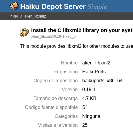
Simple
Inicio
alien_libxml2
Install the C libxml2 library on your sys
alien_libxml2-0.19-1-x86_64
This module provides libxml2 for other modules to use
Nombre
alien_libxml2
Repositorio
HaikuPorts
Origen de repositorio
haikuports_x86_64
Versión
0.19-1
Tamaño de descarga
4.7 KB
Código fuente disponible
Sí
Categorías
Ninguna
Visitas a la versión
25