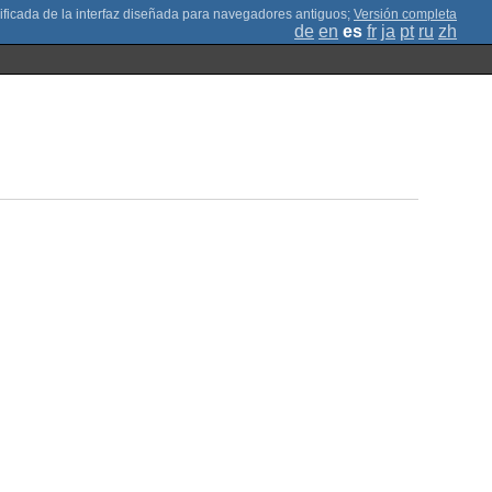
;
Versión completa
de
en
es
fr
ja
pt
ru
zh