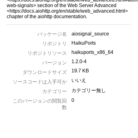
web-signals> section of the Web Server Advanced
<https://docs.aiohttp.org/en/stable/web_advanced.html>
chapter of the aiohttp documentation.
aiosignal_source
パッケージ名
HaikuPorts
リポジトリ
haikuports_x86_64
リポジトリソース
1.2.0-4
バージョン
19.7 KB
ダウンロードサイズ
いいえ
ソースコードは入手可か
カテゴリー無し
カテゴリー
0
このバージョンの閲覧回
数