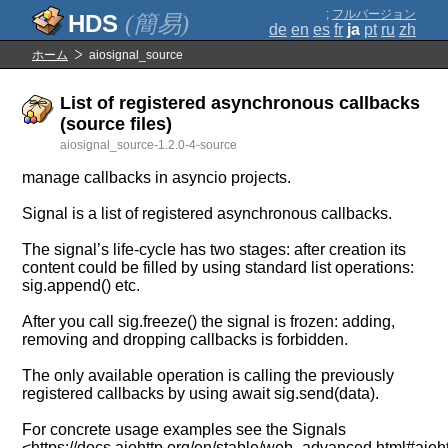
;
フルバージョン
(簡易)
de
en
es
fr
ja
pt
ru
zh
ホーム
aiosignal_source
List of registered asynchronous callbacks
(source files)
aiosignal_source-1.2.0-4-source
manage callbacks in asyncio projects.
Signal is a list of registered asynchronous callbacks.
The signal’s life-cycle has two stages: after creation its
content could be filled by using standard list operations:
sig.append() etc.
After you call sig.freeze() the signal is frozen: adding,
removing and dropping callbacks is forbidden.
The only available operation is calling the previously
registered callbacks by using await sig.send(data).
For concrete usage examples see the Signals
<https://docs.aiohttp.org/en/stable/web_advanced.html#aioht