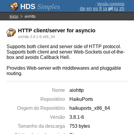
;
Versão completa
Simples
de
en
es
fr
ja
pt
ru
zh
Início
aiohttp
HTTP client/server for asyncio
aiohttp-3.8.1-6-x86_64
Supports both client and server side of HTTP protocol.
Supports both client and server Web-Sockets out-of-the-
box and avoids Callback Hell.
Provides Web-server with middlewares and pluggable
routing.
Nome
aiohttp
Repositório
HaikuPorts
Origem do Repositório
haikuports_x86_64
Versão
3.8.1-6
Tamanho da descarga
753 bytes