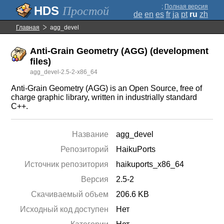
;
Полная версия
Простой
de
en
es
fr
ja
pt
ru
zh
Главная
agg_devel
Anti-Grain Geometry (AGG) (development
files)
agg_devel-2.5-2-x86_64
Anti-Grain Geometry (AGG) is an Open Source, free of
charge graphic library, written in industrially standard
C++.
Название
agg_devel
Репозиторий
HaikuPorts
Источник репозитория
haikuports_x86_64
Версия
2.5-2
Скачиваемый объем
206.6 KB
Исходный код доступен
Нет