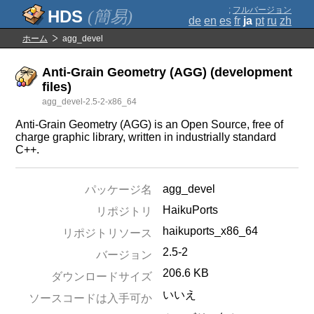
;
フルバージョン
(簡易)
de
en
es
fr
ja
pt
ru
zh
ホーム
agg_devel
Anti-Grain Geometry (AGG) (development
files)
agg_devel-2.5-2-x86_64
Anti-Grain Geometry (AGG) is an Open Source, free of
charge graphic library, written in industrially standard
C++.
agg_devel
パッケージ名
HaikuPorts
リポジトリ
haikuports_x86_64
リポジトリソース
2.5-2
バージョン
206.6 KB
ダウンロードサイズ
いいえ
ソースコードは入手可か