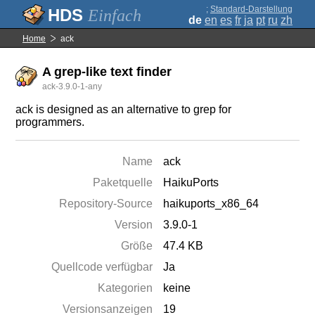
;
Standard-Darstellung
Einfach
de
en
es
fr
ja
pt
ru
zh
Home
ack
A grep-like text finder
ack-3.9.0-1-any
ack is designed as an alternative to grep for
programmers.
Name
ack
Paketquelle
HaikuPorts
Repository-Source
haikuports_x86_64
Version
3.9.0-1
Größe
47.4 KB
Quellcode verfügbar
Ja
Kategorien
keine
Versionsanzeigen
19