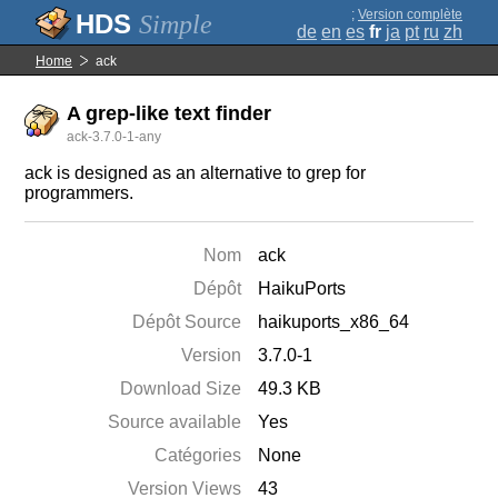
;
Version complète
Simple
de
en
es
fr
ja
pt
ru
zh
Home
ack
A grep-like text finder
ack-3.7.0-1-any
ack is designed as an alternative to grep for
programmers.
Nom
ack
Dépôt
HaikuPorts
Dépôt Source
haikuports_x86_64
Version
3.7.0-1
Download Size
49.3 KB
Source available
Yes
Catégories
None
Version Views
43