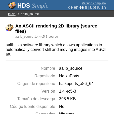
;
Versión completa
Simple
de
en
es
fr
ja
pt
ru
zh
Inicio
aalib_source
An ASCII rendering 2D library (source
files)
aalib_source-1.4~rc5-3-source
aalib is a software library which allows applications to
automatically convert still and moving images into ASCII
art.
Nombre
aalib_source
Repositorio
HaikuPorts
Origen de repositorio
haikuports_x86_64
Versión
1.4~rc5-3
Tamaño de descarga
398.5 KB
Código fuente disponible
No