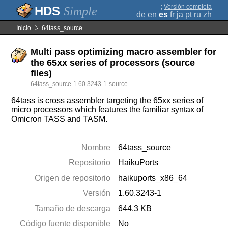
;
Versión completa
Simple
de
en
es
fr
ja
pt
ru
zh
Inicio
64tass_source
Multi pass optimizing macro assembler for
the 65xx series of processors (source
files)
64tass_source-1.60.3243-1-source
64tass is cross assembler targeting the 65xx series of
micro processors which features the familiar syntax of
Omicron TASS and TASM.
Nombre
64tass_source
Repositorio
HaikuPorts
Origen de repositorio
haikuports_x86_64
Versión
1.60.3243-1
Tamaño de descarga
644.3 KB
Código fuente disponible
No