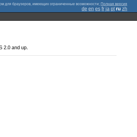
;
Полная версия
de
en
es
fr
ja
pt
ru
zh
ES 2.0 and up.