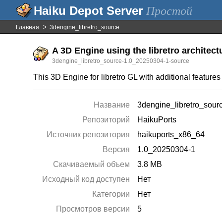
Простой
Главная
3dengine_libretro_source
A 3D Engine using the libretro architectu
3dengine_libretro_source-1.0_20250304-1-source
This 3D Engine for libretro GL with additional feature
Название
3dengine_libretro_sour
Репозиторий
HaikuPorts
Источник репозитория
haikuports_x86_64
Версия
1.0_20250304-1
Скачиваемый объем
3.8 MB
Исходный код доступен
Нет
Категории
Нет
Просмотров версии
5