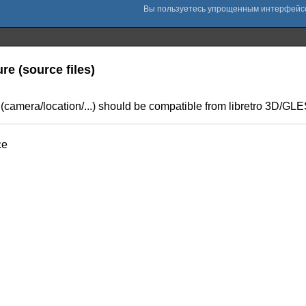
re (source files)
s (camera/location/...) should be compatible from libretro 3D/GL
ce